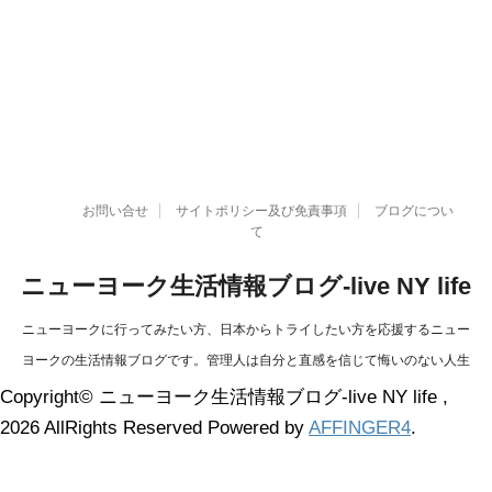
お問い合せ
サイトポリシー及び免責事項
ブログについ
て
ニューヨーク生活情報ブログ-live NY life
ニューヨークに行ってみたい方、日本からトライしたい方を応援するニュー
ヨークの生活情報ブログです。管理人は自分と直感を信じて悔いのない人生
を過ごすことを決意、今まで出来なかったことを実現しました！信じる力と
Copyright© ニューヨーク生活情報ブログ-live NY life ,
やる気があれば、人生リセット可能です。
2026 AllRights Reserved Powered by
AFFINGER4
.