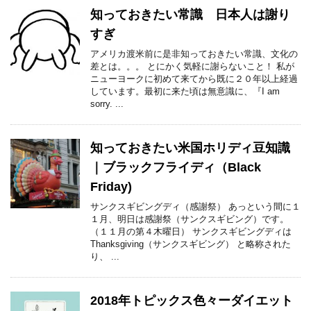
知っておきたい常識 日本人は謝り
すぎ
アメリカ渡米前に是非知っておきたい常識、文化の
差とは。。。 とにかく気軽に謝らないこと！ 私が
ニューヨークに初めて来てから既に２０年以上経過
しています。最初に来た頃は無意識に、『I am
sorry. ...
知っておきたい米国ホリディ豆知識
｜ブラックフライディ（Black
Friday)
サンクスギビングディ（感謝祭） あっという間に１
１月、明日は感謝祭（サンクスギビング）です。
（１１月の第４木曜日） サンクスギビングディは
Thanksgiving（サンクスギビング） と略称された
り、 ...
2018年トピックス色々ーダイエット