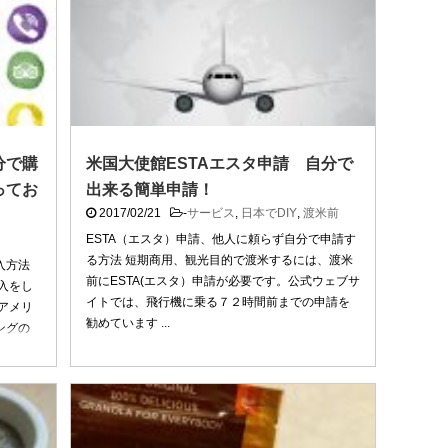
分で購
米国大使館ESTAエスタ申請 自分で
ってお
出来る簡単申請！
2017/02/21
-
サービス
,
日本でDIY
,
渡米前
ESTA（エスタ）申請、他人に頼らず自分で申請す
る方法 短期商用、観光目的で渡米するには、渡米
入方法
前にESTA(エスタ）申請が必要です。公式ウェブサ
入をし
イトでは、飛行機に乗る７２時間前までの申請を
アメリ
勧めています ...
ングの