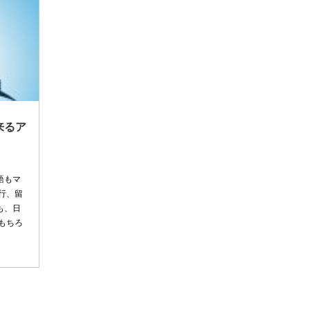
来るア
語もマ
行、留
も、日
もちろ