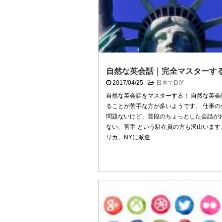
自然な英会話｜完全マスターす
2017/04/25
-
日本でDIY
自然な英会話をマスターする！ 自然な英会
ることが苦手な方が多いようです。 仕事の
問題ないけど、普段のちょっとした会話が
ない、苦手 という駐在員の方も沢山います
リカ、NYに派遣 ...