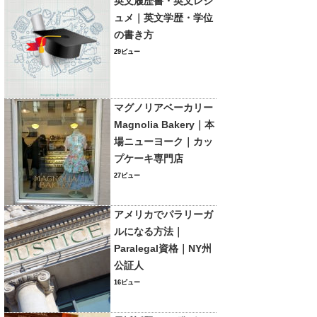
英文履歴書・英文レジ
ュメ｜英文学歴・学位
の書き方
29ビュー
マグノリアベーカリー
Magnolia Bakery｜本
場ニューヨーク｜カッ
プケーキ専門店
27ビュー
アメリカでパラリーガ
ルになる方法｜
Paralegal資格｜NY州
公証人
16ビュー