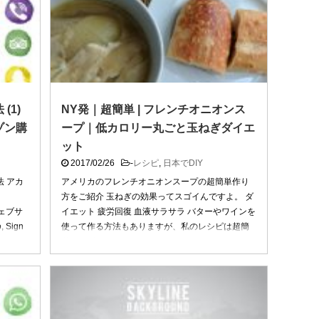
(1)
NY発｜超簡単 | フレンチオニオンス
ゾン購
ープ｜低カロリー丸ごと玉ねぎダイエ
ット
2017/02/26
-
レシピ
,
日本でDIY
 アカ
アメリカのフレンチオニオンスープの超簡単作り
方をご紹介 玉ねぎの効果ってスゴイんですよ。 ダ
ウェブサ
イエット 疲労回復 血液サラサラ バターやワインを
Sign
使って作る方法もありますが、私のレシピは超簡
単シンプルです ...