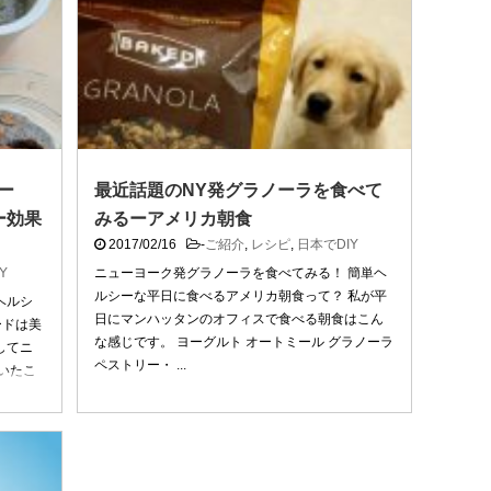
ー
最近話題のNY発グラノーラを食べて
ー効果
みるーアメリカ朝食
2017/02/16
-
ご紹介
,
レシピ
,
日本でDIY
Y
ニューヨーク発グラノーラを食べてみる！ 簡単ヘ
ルシーな平日に食べるアメリカ朝食って？ 私が平
ヘルシ
日にマンハッタンのオフィスで食べる朝食はこん
ードは美
な感じです。 ヨーグルト オートミール グラノーラ
してニ
ペストリー・ ...
いたこ