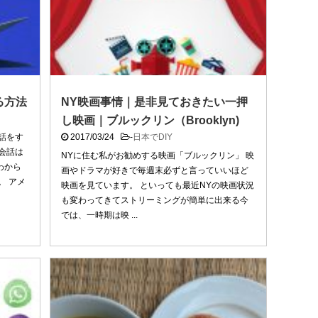
る方法
NY映画事情｜是非見ておきたい一押
し映画｜ブルックリン（Brooklyn)
話をす
2017/03/24
-
日本でDIY
会話は
NYに住む私がお勧めする映画「ブルックリン」 映
わから
画やドラマが好きで毎週末必ずと言っていいほど
。 アメ
映画を見ています。 といっても最近NYの映画状況
も変わってきてストリーミングが簡単に出来る今
では、一時期は映 ...