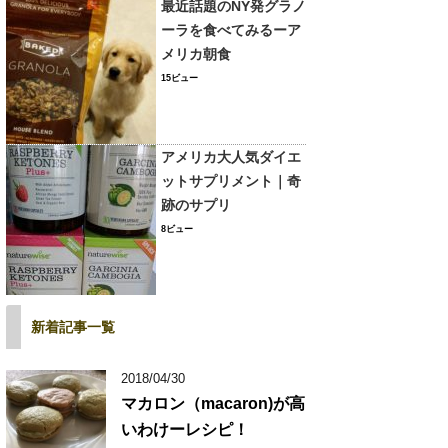
最近話題のNY発グラノ
ーラを食べてみるーア
メリカ朝食
15ビュー
アメリカ大人気ダイエ
ットサプリメント｜奇
跡のサプリ
8ビュー
新着記事一覧
2018/04/30
マカロン（macaron)が高
いわけーレシピ！