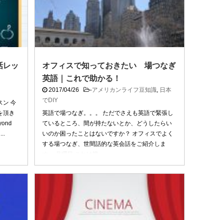
話レッ
オフィスで知っておきたい 場つなぎ
英語｜これで助かる！
2017/04/26
-
アメリカンライフ豆知識
,
日本
でDIY
ン 今
を頂き
英語で場つなぎ。。。 ただでさえも英語で緊張し
ond
ているところ、間が持たないとか、どうしたらい
..
いのか困ったことはないですか？ オフィスでよく
する場つなぎ、世間話的な英会話をご紹介しま
す。 月曜日 これは簡 ...