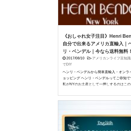
《おしゃれ女子注目》Henri Ben
自分で出来るアメリカ直輸入｜
リ・ベンデル｜今なら送料無料
2017/08/10
-
アメリカンライフ豆知識
でDIY
ヘンリ・ベンデルから簡単直輸入・オンラ
ョッピング ヘンリ・ベンデルってご存知で
私がNYのお土産として一押しするのはこ
リ・ベンデルです。 ニューヨークにある老
ートHenri B ...