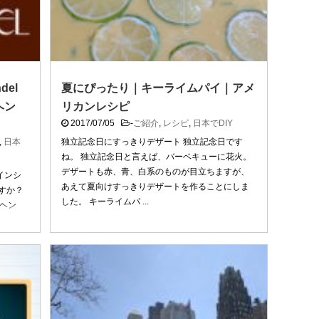
del
夏にぴったり｜キーライムパイ｜アメ
ヘン
リカンレシピ
2017/07/05
-
ご紹介
,
レシピ
,
日本でDIY
！
,
日本
独立記念日にすっきりデザート 独立記念日です
ね。 独立記念日と言えば、バーベキューに花火。
デザートも赤、青、白系のものが目立ちますが、
インシ
あえて夏向けすっきりデザートを作ることにしま
すか？
した。 キーライムパ ...
のヘン
舗デパ