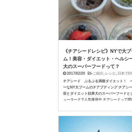
《チアシードレシピ》NYで大ブ
ム！美容・ダイエット・ヘルシ
大のスーパーフードって？
2017/02/20
-
ご紹介
,
レシピ
,
日本でDI
チアシード ぷるぷる満腹ダイエット！ 
ーなNY大ブームのチアプディング チアシ
容とダイエット効果大のスーパーフードと
ューヨークで人気爆発中 チアシードって聞
とありますか？ チ ...