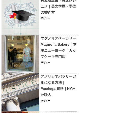
英文履歴書・英文レジ
ュメ｜英文学歴・学位
の書き方
29ビュー
マグノリアベーカリー
Magnolia Bakery｜本
場ニューヨーク｜カッ
プケーキ専門店
27ビュー
アメリカでパラリーガ
ルになる方法｜
Paralegal資格｜NY州
公証人
16ビュー