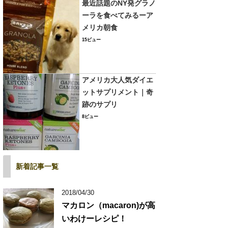
最近話題のNY発グラノ
ーラを食べてみるーア
メリカ朝食
15ビュー
アメリカ大人気ダイエ
ットサプリメント｜奇
跡のサプリ
8ビュー
新着記事一覧
2018/04/30
マカロン（macaron)が高
いわけーレシピ！