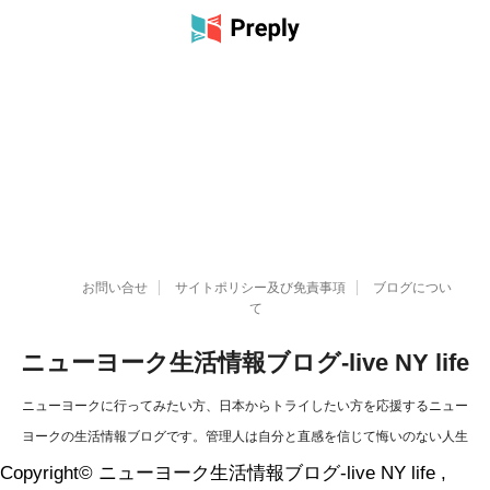
お問い合せ
サイトポリシー及び免責事項
ブログについ
て
ニューヨーク生活情報ブログ-live NY life
ニューヨークに行ってみたい方、日本からトライしたい方を応援するニュー
ヨークの生活情報ブログです。管理人は自分と直感を信じて悔いのない人生
を過ごすことを決意、今まで出来なかったことを実現しました！信じる力と
Copyright© ニューヨーク生活情報ブログ-live NY life ,