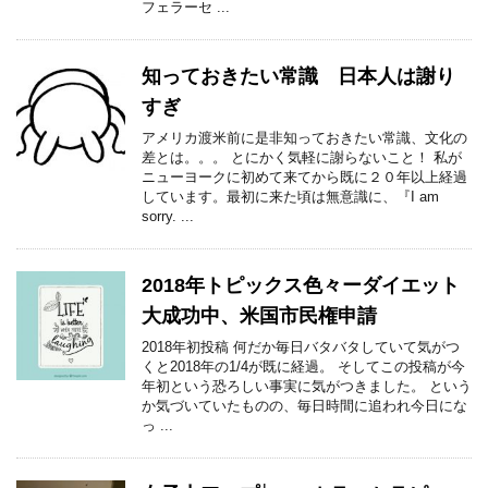
フェラーセ ...
知っておきたい常識 日本人は謝り
すぎ
アメリカ渡米前に是非知っておきたい常識、文化の
差とは。。。 とにかく気軽に謝らないこと！ 私が
ニューヨークに初めて来てから既に２０年以上経過
しています。最初に来た頃は無意識に、『I am
sorry. ...
2018年トピックス色々ーダイエット
大成功中、米国市民権申請
2018年初投稿 何だか毎日バタバタしていて気がつ
くと2018年の1/4が既に経過。 そしてこの投稿が今
年初という恐ろしい事実に気がつきました。 という
か気づいていたものの、毎日時間に追われ今日にな
っ ...